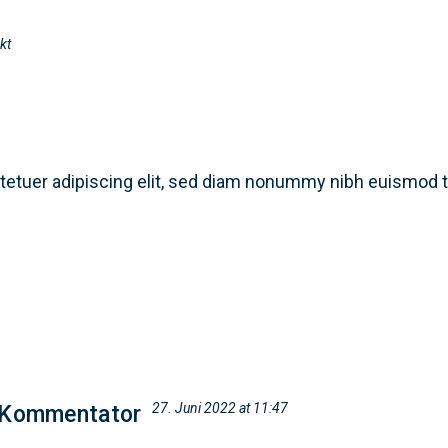
kt
Startseite
Unsere Mission
Strategie & Big Picture
tetuer adipiscing elit, sed diam nonummy nibh euismod t
27. Juni 2022 at 11:47
-Kommentator