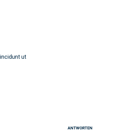
Investments
4-Stufen-Beratungskonzept
FAQs
incidunt ut
ANTWORTEN