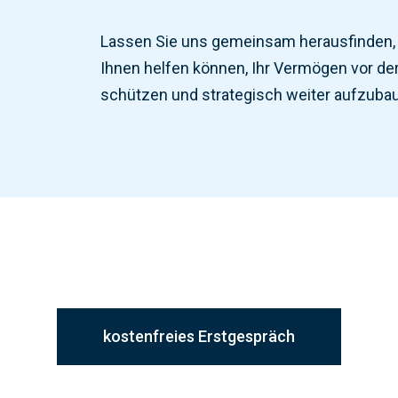
L
ass
en
Sie
uns
gem
e
ins
am
he
ra
us
find
en
,
Ihnen helfen können
,
I
hr
Ver
m
ö
gen
v
or
de
sch
ü
t
zen
und
strategisch we
iter
a
uf
z
ub
a
kostenfreies Erstgespräch