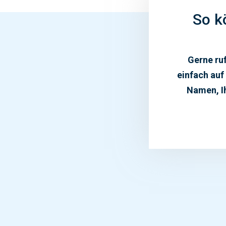
So k
Gerne ruf
einfach auf
Namen, Ih