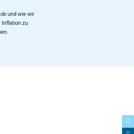
ob
und wie wir
r
In
flation
z
u
u
en
.