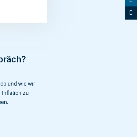
präch?
ob
und wie wir
r
In
flation
z
u
u
en
.