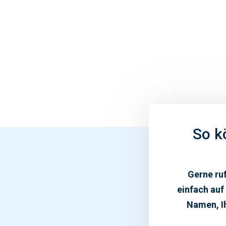
So k
Gerne ruf
einfach auf
Namen, Ih