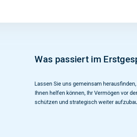
Was passiert im Erstges
L
ass
en
Sie
uns
gem
e
ins
am
he
ra
us
find
en
,
Ihnen helfen können
,
I
hr
Ver
m
ö
gen
v
or
de
sch
ü
t
zen
und
strategisch we
iter
a
uf
z
ub
a